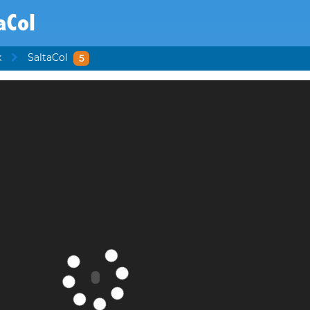
aCol
k
SaltaCol
5