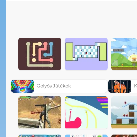
Golyós Játékok
K