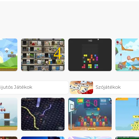
4
ijutós Játékok
Szójátékok