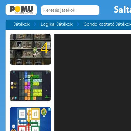
Salt
Játékok
Logikai Játékok
Gondolkodtató Játéko
4