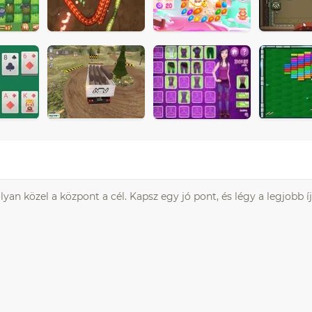
an közel a központ a cél. Kapsz egy jó pont, és légy a legjobb íj