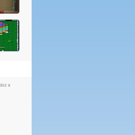
ász a