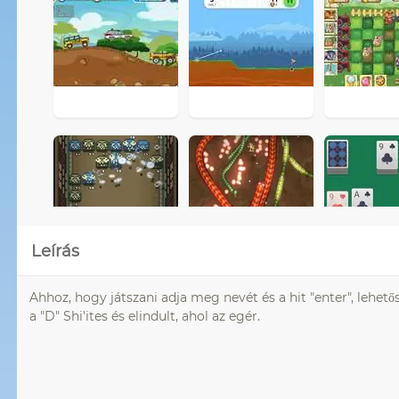
Leírás
Ahhoz, hogy játszani adja meg nevét és a hit "enter", lehető
a "D" Shi'ites és elindult, ahol az egér.