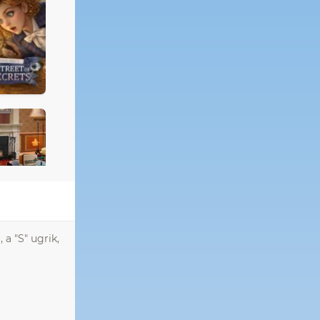
 a "S" ugrik,