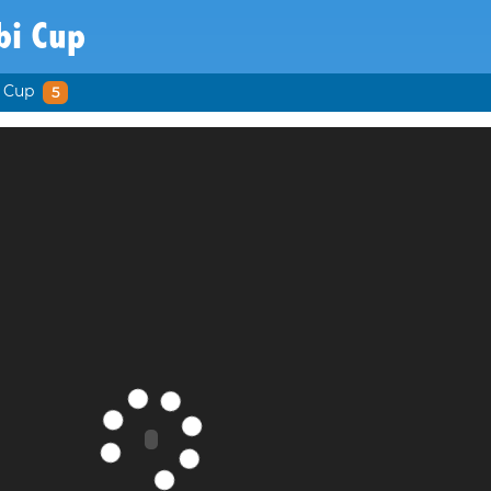
bi Cup
 Cup
5