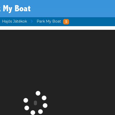
k My Boat
Hajós Játékok
Park My Boat
5