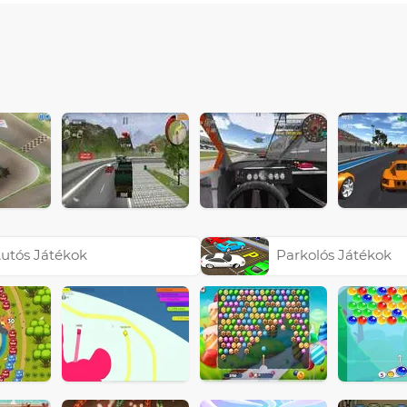
utós Játékok
Parkolós Játékok