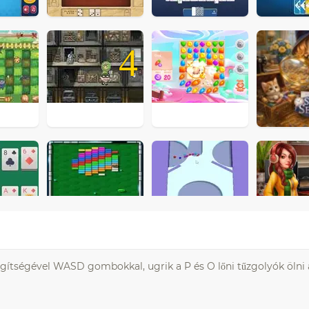
4
segítségével WASD gombokkal, ugrik a P és O lőni tűzgolyók ölni 