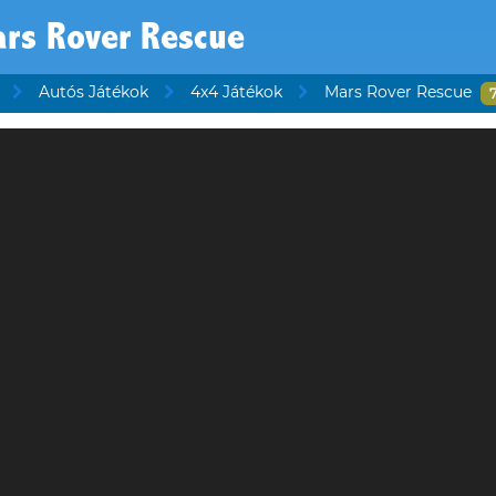
rs Rover Rescue
Autós Játékok
4x4 Játékok
Mars Rover Rescue
7