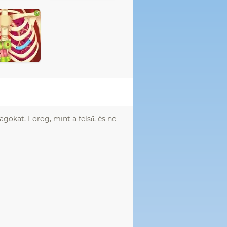
agokat, Forog, mint a felső, és ne