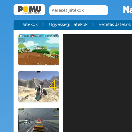
Ma
Játékok
Ügyességi Játékok
Vezetős Játékok
4