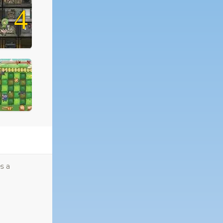
4
s a