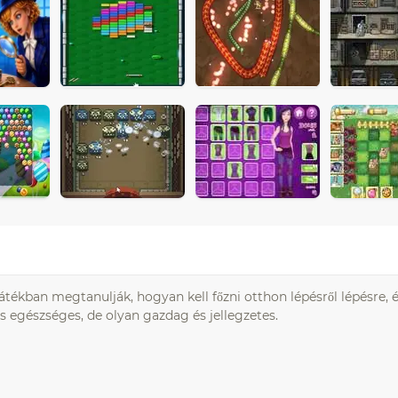
tékban megtanulják, hogyan kell főzni otthon lépésről lépésre, é
s egészséges, de olyan gazdag és jellegzetes.