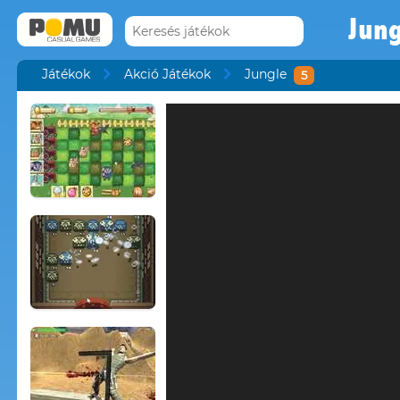
Jung
Játékok
Akció Játékok
Jungle
5