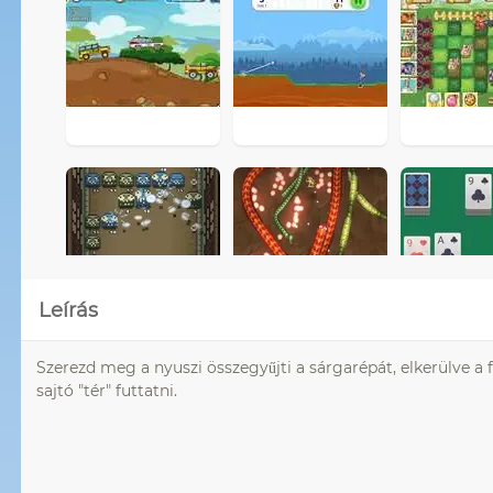
Leírás
Szerezd meg a nyuszi összegyűjti a sárgarépát, elkerülve a 
sajtó "tér" futtatni.