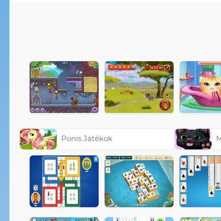
Ponis Játékok
M