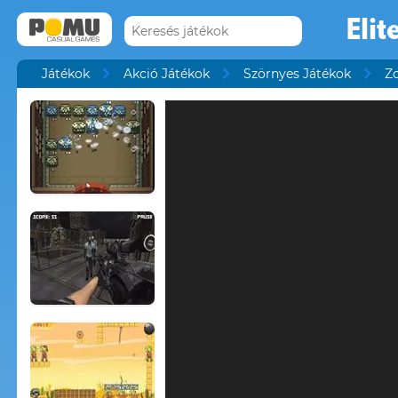
Elit
Játékok
Akció Játékok
Szörnyes Játékok
Z