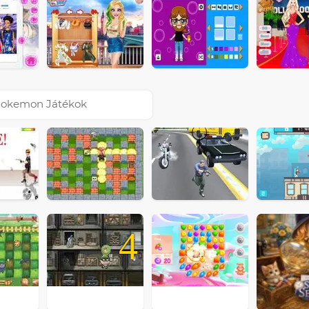
okemon Játékok
4