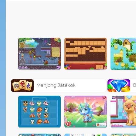
Mahjong Játékok
B