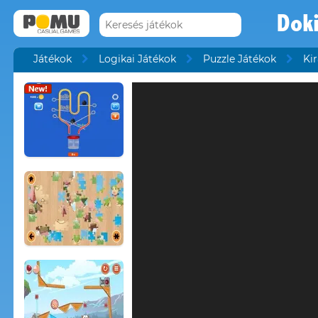
Doki
Játékok
Logikai Játékok
Puzzle Játékok
Ki