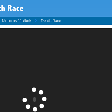
th Race
Motoros Játékok
Death Race