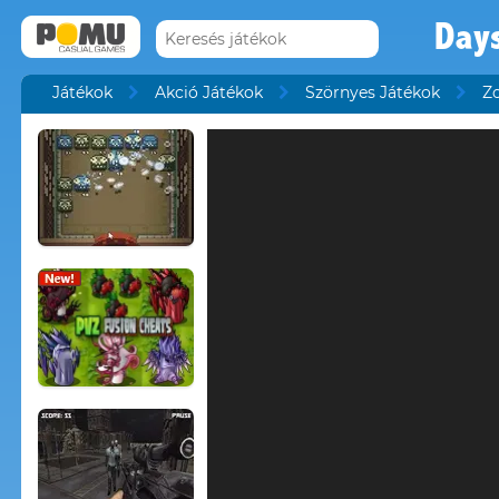
Days
Játékok
Akció Játékok
Szörnyes Játékok
Z