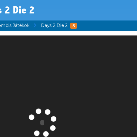
 2 Die 2
ombis Játékok
Days 2 Die 2
5