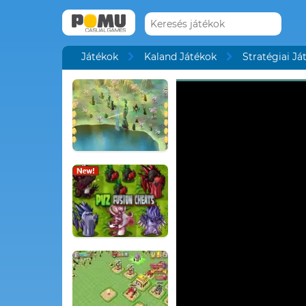
Játékok
Kaland Játékok
Stratégiai Já