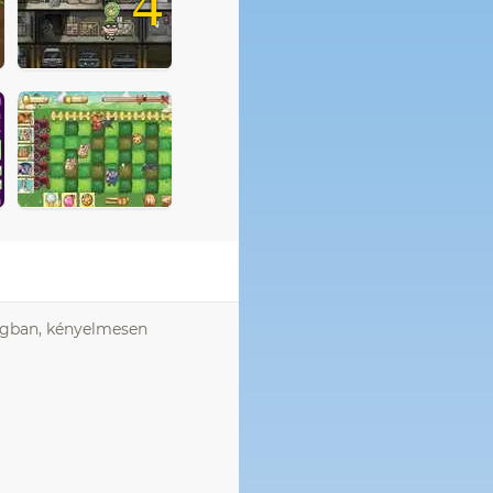
4
ságban, kényelmesen