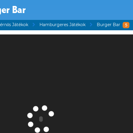
er Bar
érnős Játékok
Hamburgeres Játékok
Burger Bar
5