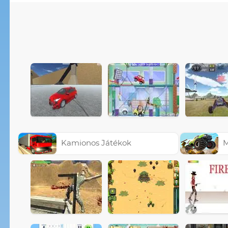
Kamionos Játékok
M