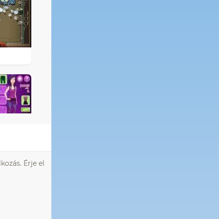
kozás. Érje el