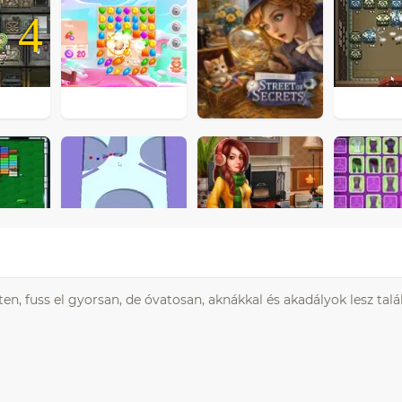
4
en, fuss el gyorsan, de óvatosan, aknákkal és akadályok lesz talál