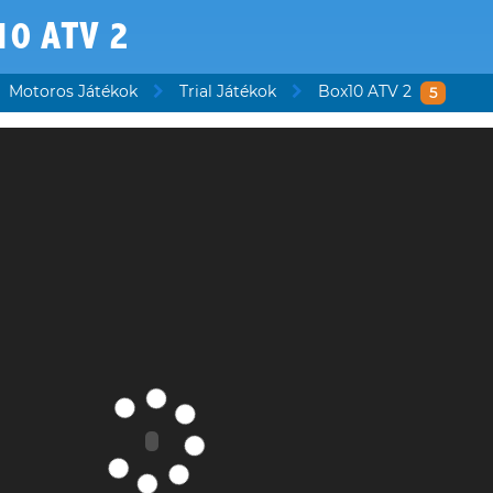
10 ATV 2
Motoros Játékok
Trial Játékok
Box10 ATV 2
5