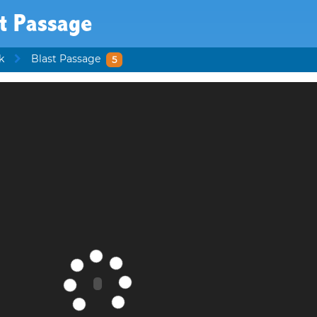
t Passage
k
Blast Passage
5