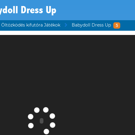
doll Dress Up
Öltözködés kifutóra Játékok
Babydoll Dress Up
5