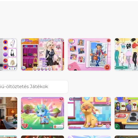
iú-öltöztetés Játékok