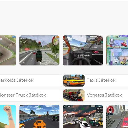
arkolós Játékok
Taxis Játékok
onster Truck Játékok
Vonatos Játékok