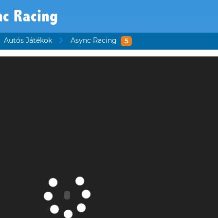
nc Racing
Autós Játékok
Async Racing
5