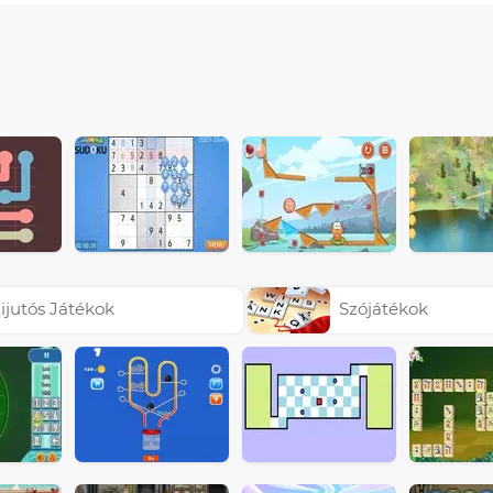
ijutós Játékok
Szójátékok